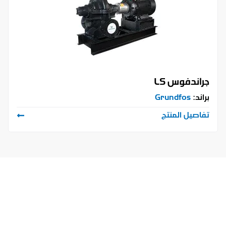
جراندفوس LS
براند:
Grundfos
تفاصيل المنتج
ابدأ شراكتك معنا اليوم
دعنا نبني الحل... الذي يصنع
الفرق.