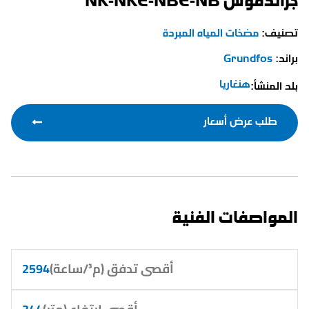
تصنيف:
مضخات المياه المبردة
براند:
Grundfos
هنغاريا
بلد المنشأ:
طلب عرض أسعار
المواصفات الفنية
أقصى تدفق (م³/ساعة)
2594