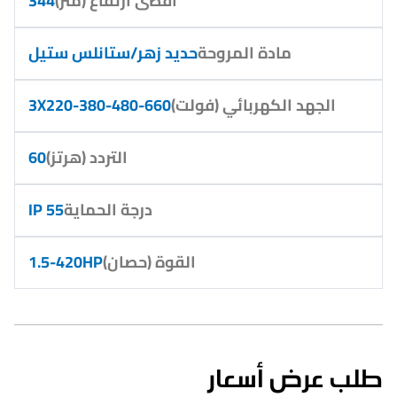
أقصى ارتفاع (متر)
344
مادة المروحة
حديد زهر/ستانلس ستيل
الجهد الكهربائي (فولت)
3X220-380-480-660
التردد (هرتز)
60
درجة الحماية
IP 55
القوة (حصان)
1.5-420HP
طلب عرض أسعار