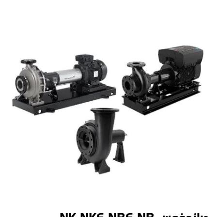
جراندفوس NK-NKE-NBE-NB