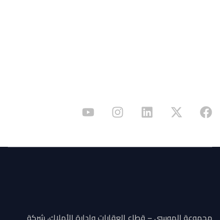
٦٣٤١ طريق الملك فهد الفرعي، الرياض ١٢٦٥٥،
المملكة العربية السعودية
هل لديك مشروع؟ تواصل معنا الآن وابدأ
رحلتك مع شركاء يعتمد عليهم.
مجموعة الموسى – قطاع العقارات وإدارة الأملاك، شركة